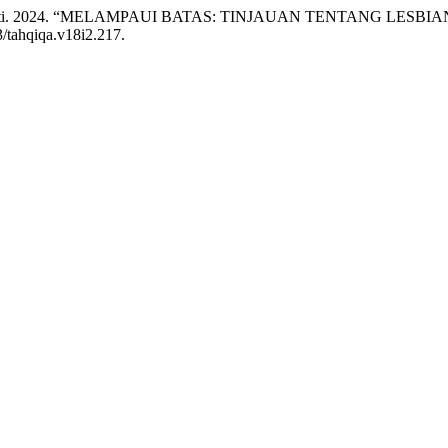
ati Kurniati. 2024. “MELAMPAUI BATAS: TINJAUAN TENTANG 
3/tahqiqa.v18i2.217.