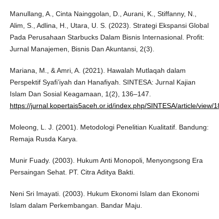
Manullang, A., Cinta Nainggolan, D., Aurani, K., Stiffanny, N.,
Alim, S., Adlina, H., Utara, U. S. (2023). Strategi Ekspansi Global
Pada Perusahaan Starbucks Dalam Bisnis Internasional. Profit:
Jurnal Manajemen, Bisnis Dan Akuntansi, 2(3).
Mariana, M., & Amri, A. (2021). Hawalah Mutlaqah dalam
Perspektif Syafi’iyah dan Hanafiyah. SINTESA: Jurnal Kajian
Islam Dan Sosial Keagamaan, 1(2), 136–147.
https://jurnal.kopertais5aceh.or.id/index.php/SINTESA/article/view/
Moleong, L. J. (2001). Metodologi Penelitian Kualitatif. Bandung:
Remaja Rusda Karya.
Munir Fuady. (2003). Hukum Anti Monopoli, Menyongsong Era
Persaingan Sehat. PT. Citra Aditya Bakti.
Neni Sri Imayati. (2003). Hukum Ekonomi Islam dan Ekonomi
Islam dalam Perkembangan. Bandar Maju.