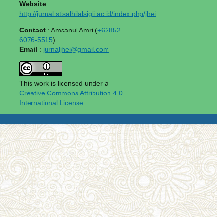
Website
:
http://jurnal.stisalhilalsigli.ac.id/index.php/jhei
Contact
: Amsanul Amri (
+62852-
6076-5515
)
Email
:
jurnaljhei@gmail.com
This work is licensed under a
Creative Commons Attribution 4.0
International License
.