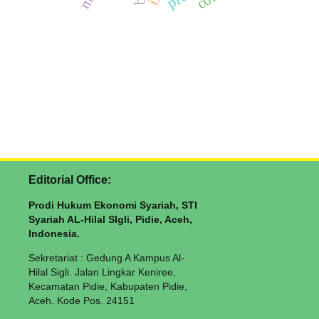
Editorial Office:
Prodi Hukum Ekonomi Syariah, STI
Syariah AL-Hilal SIgli, Pidie, Aceh,
Indonesia.
Sekretariat : Gedung A Kampus Al-
Hilal Sigli. Jalan Lingkar Keniree,
Kecamatan Pidie, Kabupaten Pidie,
Aceh. Kode Pos. 24151